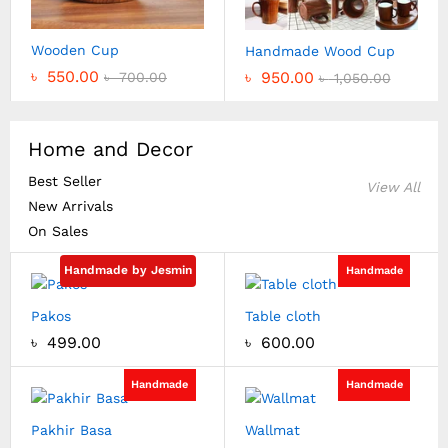
Wooden Cup
Handmade Wood Cup
৳
550.00
৳
950.00
৳
700.00
৳
1,050.00
Home and Decor
Best Seller
View All
New Arrivals
On Sales
Handmade by Jesmin
Handmade
Pakos
Table cloth
৳
499.00
৳
600.00
Handmade
Handmade
Pakhir Basa
Wallmat