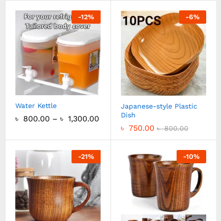
-
12
%
-
6
%
Water Kettle
Japanese-style Plastic
Dish
৳
800.00
–
৳
1,300.00
৳
750.00
৳
800.00
-
21
%
-
10
%