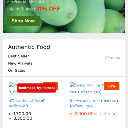
সাতক্ষীরার হিমসাগর আম
11% OFF
এখন পল্লী বাজারে
Shop Now
Authentic Food
Best Seller
View All
New Arrivals
On Sales
-
8
%
-
9
%
Handmade by Romesa
খাঁটি গরুর ঘি – ঐতিহ্যবাহী
হিমসাগর আম – সরাসরি বাগান থেকে
পদ্ধতিতে তৈরি
(কেমিক্যাল মুক্ত)
৳
1,700.00
–
৳
2,000.00
৳
2,200.00
৳
3,300.00