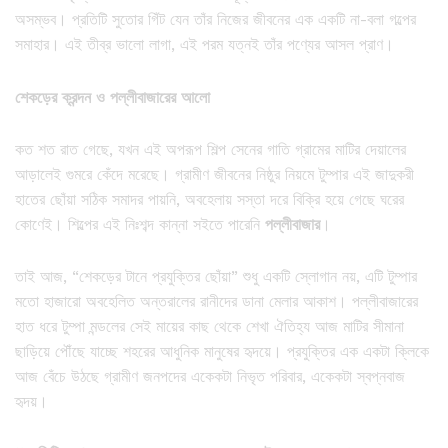
অসম্ভব। প্রতিটি সুতোর গিঁট যেন তাঁর নিজের জীবনের এক একটি না-বলা গল্পের
সমাহার। এই তীব্র ভালো লাগা, এই পরম যত্নই তাঁর পণ্যের আসল প্রাণ।
শেকড়ের
ক্রন্দন
ও
পল্লীবাজারের
আলো
কত শত রাত গেছে, যখন এই অপরূপ শিল্প সেনের গাতি গ্রামের মাটির দেয়ালের
আড়ালেই গুমরে কেঁদে মরেছে। গ্রামীণ জীবনের নিষ্ঠুর নিয়মে টুম্পার এই জাদুকরী
হাতের ছোঁয়া সঠিক সমাদর পায়নি, অবহেলায় সস্তা দরে বিক্রি হয়ে গেছে ঘরের
কোণেই। শিল্পের এই নিঃশব্দ কান্না সইতে পারেনি
পল্লীবাজার
।
তাই আজ, “শেকড়ের টানে প্রযুক্তির ছোঁয়া” শুধু একটি স্লোগান নয়, এটি টুম্পার
মতো হাজারো অবহেলিত অন্তরালের রানীদের ডানা মেলার আকাশ। পল্লীবাজারের
হাত ধরে টুম্পা মন্ডলের সেই মায়ের কাছ থেকে শেখা ঐতিহ্য আজ মাটির সীমানা
ছাড়িয়ে পৌঁছে যাচ্ছে শহরের আধুনিক মানুষের হৃদয়ে। প্রযুক্তির এক একটা ক্লিকে
আজ বেঁচে উঠছে গ্রামীণ জনপদের একেকটা নিভৃত পরিবার, একেকটা স্বপ্নবাজ
হৃদয়।