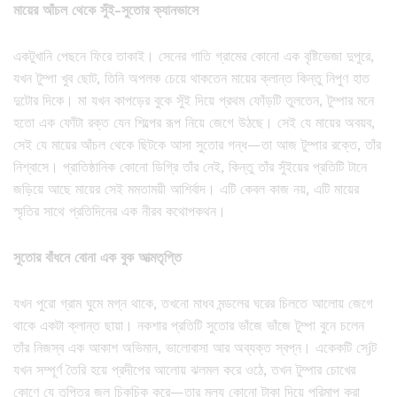
মায়ের
আঁচল
থেকে
সুঁই-
সুতোর
ক্যানভাসে
একটুখানি পেছনে ফিরে তাকাই। সেনের গাতি গ্রামের কোনো এক বৃষ্টিভেজা দুপুরে,
যখন টুম্পা খুব ছোট, তিনি অপলক চেয়ে থাকতেন মায়ের ক্লান্ত কিন্তু নিপুণ হাত
দুটোর দিকে। মা যখন কাপড়ের বুকে সুঁই দিয়ে প্রথম ফোঁড়টি তুলতেন, টুম্পার মনে
হতো এক ফোঁটা রক্ত যেন শিল্পের রূপ নিয়ে জেগে উঠছে। সেই যে মায়ের অবয়ব,
সেই যে মায়ের আঁচল থেকে ছিটকে আসা সুতোর গন্ধ—তা আজ টুম্পার রক্তে, তাঁর
নিশ্বাসে। প্রাতিষ্ঠানিক কোনো ডিগ্রি তাঁর নেই, কিন্তু তাঁর সুঁইয়ের প্রতিটি টানে
জড়িয়ে আছে মায়ের সেই মমতাময়ী আশির্বাদ। এটি কেবল কাজ নয়, এটি মায়ের
স্মৃতির সাথে প্রতিদিনের এক নীরব কথোপকথন।
সুতোর
বাঁধনে
বোনা
এক
বুক
আত্মতৃপ্তি
যখন পুরো গ্রাম ঘুমে মগ্ন থাকে, তখনো মাধব মন্ডলের ঘরের চিলতে আলোয় জেগে
থাকে একটা ক্লান্ত ছায়া। নকশার প্রতিটি সুতোর ভাঁজে ভাঁজে টুম্পা বুনে চলেন
তাঁর নিজস্ব এক আকাশ অভিমান, ভালোবাসা আর অব্যক্ত স্বপ্ন। একেকটি সেjট
যখন সম্পূর্ণ তৈরি হয়ে প্রদীপের আলোয় ঝলমল করে ওঠে, তখন টুম্পার চোখের
কোণে যে তৃপ্তির জল চিকচিক করে—তার মূল্য কোনো টাকা দিয়ে পরিমাপ করা