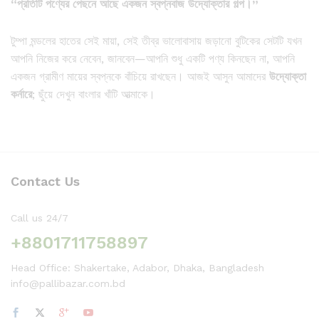
“
প্রতিটি
পণ্যের
পেছনে
আছে
একজন
স্বপ্নবাজ
উদ্যোক্তার
গল্প
।”
টুম্পা মন্ডলের হাতের সেই মায়া, সেই তীব্র ভালোবাসায় জড়ানো বুটিকের সেটটি যখন
আপনি নিজের করে নেবেন, জানবেন—আপনি শুধু একটি পণ্য কিনছেন না, আপনি
একজন গ্রামীণ মায়ের স্বপ্নকে বাঁচিয়ে রাখছেন। আজই আসুন আমাদের
উদ্যোক্তা
কর্নারে
; ছুঁয়ে দেখুন বাংলার খাঁটি আত্মাকে।
Contact Us
Call us 24/7
+8801711758897
Head Office: Shakertake, Adabor, Dhaka, Bangladesh
info@pallibazar.com.bd