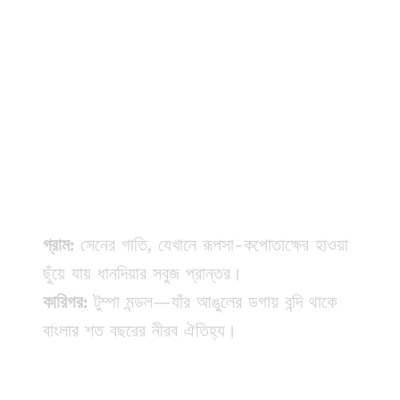
গ্রাম:
সেনের গাতি, যেখানে রূপসা-কপোতাক্ষের হাওয়া
ছুঁয়ে যায় ধানদিয়ার সবুজ প্রান্তর।
কারিগর:
টুম্পা মন্ডল—যাঁর আঙুলের ডগায় বন্দি থাকে
বাংলার শত বছরের নীরব ঐতিহ্য।