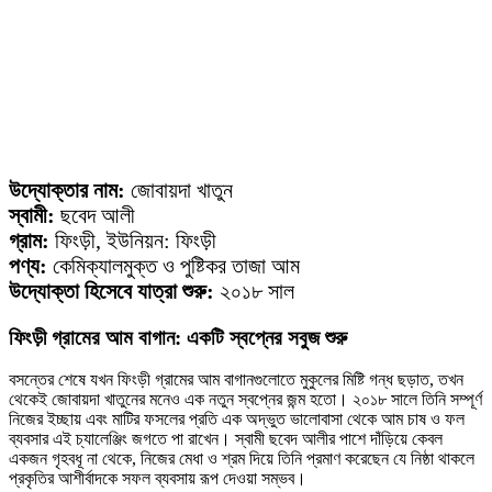
উদ্যোক্তার নাম:
জোবায়দা খাতুন
স্বামী:
ছবেদ আলী
গ্রাম:
ফিংড়ী, ইউনিয়ন: ফিংড়ী
পণ্য:
কেমিক্যালমুক্ত ও পুষ্টিকর তাজা আম
উদ্যোক্তা হিসেবে যাত্রা শুরু:
২০১৮ সাল
ফিংড়ী গ্রামের আম বাগান: একটি স্বপ্নের সবুজ শুরু
বসন্তের শেষে যখন ফিংড়ী গ্রামের আম বাগানগুলোতে মুকুলের মিষ্টি গন্ধ ছড়াত, তখন
থেকেই জোবায়দা খাতুনের মনেও এক নতুন স্বপ্নের জন্ম হতো। ২০১৮ সালে তিনি সম্পূর্ণ
নিজের ইচ্ছায় এবং মাটির ফসলের প্রতি এক অদ্ভুত ভালোবাসা থেকে আম চাষ ও ফল
ব্যবসার এই চ্যালেঞ্জিং জগতে পা রাখেন। স্বামী ছবেদ আলীর পাশে দাঁড়িয়ে কেবল
একজন গৃহবধূ না থেকে, নিজের মেধা ও শ্রম দিয়ে তিনি প্রমাণ করেছেন যে নিষ্ঠা থাকলে
প্রকৃতির আশীর্বাদকে সফল ব্যবসায় রূপ দেওয়া সম্ভব।