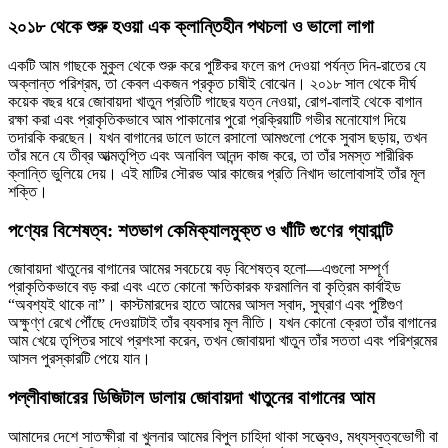
২০১৮ থেকে শুরু হওয়া এক ক্লান্তিহীন পথচলা ও ভালো লাগা
একটি আম গাছকে মুকুল থেকে শুরু করে পুষ্টিকর ফলে রূপ দেওয়া পর্যন্ত দিন-রাতের যে
অক্লান্ত পরিশ্রম, তা কেবল একজন প্রকৃত চাষীই বোঝেন। ২০১৮ সাল থেকে দীর্ঘ
কয়েক বছর ধরে জোবায়দা খাতুন প্রতিটি গাছের যত্ন নেওয়া, রোগ-বালাই থেকে বাগান
রক্ষা করা এবং প্রাকৃতিকভাবে আম পাকানোর পুরো প্রক্রিয়াটি গভীর মনোযোগ দিয়ে
তদারকি করছেন। যখন বাগানের ডালে ডালে রসালো আমগুলো পেকে সুবাস ছড়ায়, তখন
তাঁর মনে যে তীব্র আত্মতৃপ্তি এবং অনাবিল আনন্দ কাজ করে, তা তাঁর সমস্ত শারীরিক
ক্লান্তি ভুলিয়ে দেয়। এই মাটির সৌরভ আর কাজের প্রতি নিখাদ ভালোবাসাই তাঁর মূল
শক্তি।
পণ্যের বিশেষত্ব: শতভাগ কেমিক্যালমুক্ত ও খাঁটি গুণের গ্যারান্টি
জোবায়দা খাতুনের বাগানের আমের সবচেয়ে বড় বিশেষত্ব হলো—এগুলো সম্পূর্ণ
প্রাকৃতিকভাবে বড় করা এবং এতে কোনো ক্ষতিকারক ফরমালিন বা কৃত্রিম কার্বাইড
“অবশ্যই থাকে না”। কাস্টমারদের হাতে আমের আসল স্বাদ, সুঘ্রাণ এবং পুষ্টিগুণ
অক্ষুণ্ণ রেখে পৌঁছে দেওয়াটাই তাঁর ব্যবসার মূল নীতি। যখন কোনো ক্রেতা তাঁর বাগানের
আম খেয়ে তৃপ্তির সাথে প্রশংসা করেন, তখন জোবায়দা খাতুন তাঁর সততা এবং পরিশ্রমের
আসল পুরস্কারটি পেয়ে যান।
পল্লীবাজারের ডিজিটাল ডালায় জোবায়দা খাতুনের বাগানের আম
আমাদের দেশে সাতক্ষীরা বা খুলনার আমের বিপুল চাহিদা থাকা সত্ত্বেও, মধ্যস্বত্বভোগী বা