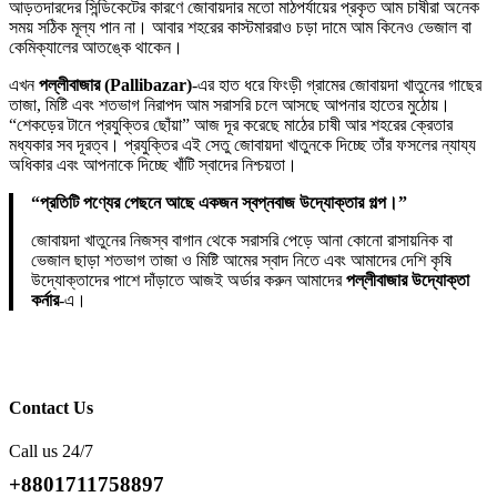
আড়তদারদের সিন্ডিকেটের কারণে জোবায়দার মতো মাঠপর্যায়ের প্রকৃত আম চাষীরা অনেক
সময় সঠিক মূল্য পান না। আবার শহরের কাস্টমাররাও চড়া দামে আম কিনেও ভেজাল বা
কেমিক্যালের আতঙ্কে থাকেন।
এখন
পল্লীবাজার (Pallibazar)
-এর হাত ধরে ফিংড়ী গ্রামের জোবায়দা খাতুনের গাছের
তাজা, মিষ্টি এবং শতভাগ নিরাপদ আম সরাসরি চলে আসছে আপনার হাতের মুঠোয়।
“শেকড়ের টানে প্রযুক্তির ছোঁয়া” আজ দূর করেছে মাঠের চাষী আর শহরের ক্রেতার
মধ্যকার সব দূরত্ব। প্রযুক্তির এই সেতু জোবায়দা খাতুনকে দিচ্ছে তাঁর ফসলের ন্যায্য
অধিকার এবং আপনাকে দিচ্ছে খাঁটি স্বাদের নিশ্চয়তা।
“প্রতিটি পণ্যের পেছনে আছে একজন স্বপ্নবাজ উদ্যোক্তার গল্প।”
জোবায়দা খাতুনের নিজস্ব বাগান থেকে সরাসরি পেড়ে আনা কোনো রাসায়নিক বা
ভেজাল ছাড়া শতভাগ তাজা ও মিষ্টি আমের স্বাদ নিতে এবং আমাদের দেশি কৃষি
উদ্যোক্তাদের পাশে দাঁড়াতে আজই অর্ডার করুন আমাদের
পল্লীবাজার উদ্যোক্তা
কর্নার
-এ।
Contact Us
Call us 24/7
+8801711758897