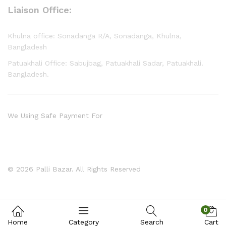
Liaison Office:
Khulna office: Sonadanga R/A, Sonadanga, Khulna,
Bangladesh
Patuakhali Office: Sabujbag, Patuakhali Sadar, Patuakhali.
Bangladesh.
We Using Safe Payment For
© 2026 Palli Bazar. All Rights Reserved
0
Home
Category
Search
Cart