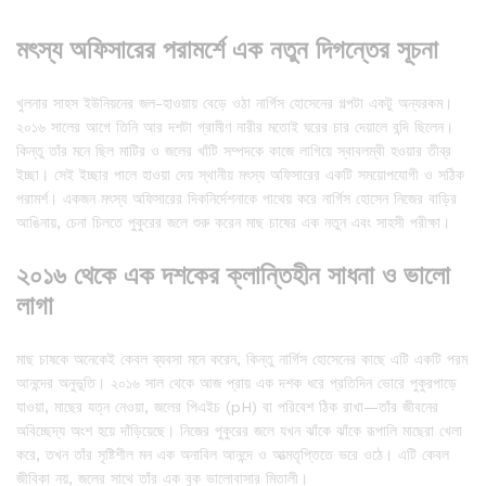
মৎস্য অফিসারের পরামর্শে এক নতুন দিগন্তের সূচনা
খুলনার সাহস ইউনিয়নের জল-হাওয়ায় বেড়ে ওঠা নার্গিস হোসেনের গল্পটা একটু অন্যরকম।
২০১৬ সালের আগে তিনি আর দশটা গ্রামীণ নারীর মতোই ঘরের চার দেয়ালে বন্দি ছিলেন।
কিন্তু তাঁর মনে ছিল মাটির ও জলের খাঁটি সম্পদকে কাজে লাগিয়ে স্বাবলম্বী হওয়ার তীব্র
ইচ্ছা। সেই ইচ্ছার পালে হাওয়া দেয় স্থানীয় মৎস্য অফিসারের একটি সময়োপযোগী ও সঠিক
পরামর্শ। একজন মৎস্য অফিসারের দিকনির্দেশনাকে পাথেয় করে নার্গিস হোসেন নিজের বাড়ির
আঙিনায়, চেনা চিলতে পুকুরের জলে শুরু করেন মাছ চাষের এক নতুন এবং সাহসী পরীক্ষা।
২০১৬ থেকে এক দশকের ক্লান্তিহীন সাধনা ও ভালো
লাগা
মাছ চাষকে অনেকেই কেবল ব্যবসা মনে করেন, কিন্তু নার্গিস হোসেনের কাছে এটি একটি পরম
আনন্দের অনুভূতি। ২০১৬ সাল থেকে আজ প্রায় এক দশক ধরে প্রতিদিন ভোরে পুকুরপাড়ে
যাওয়া, মাছের যত্ন নেওয়া, জলের পিএইচ (pH) বা পরিবেশ ঠিক রাখা—তাঁর জীবনের
অবিচ্ছেদ্য অংশ হয়ে দাঁড়িয়েছে। নিজের পুকুরের জলে যখন ঝাঁকে ঝাঁকে রূপালি মাছেরা খেলা
করে, তখন তাঁর সৃষ্টিশীল মন এক অনাবিল আনন্দে ও আত্মতৃপ্তিতে ভরে ওঠে। এটি কেবল
জীবিকা নয়, জলের সাথে তাঁর এক বুক ভালোবাসার মিতালী।