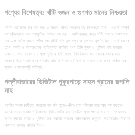
পণ্যের বিশেষত্ব: খাঁটি ওজন ও গুণগত মানের নিশ্চয়তা
নার্গিস হোসেনের চাষ করা মাছ ও মাছের পোনার সবচেয়ে বড় বিশেষত্ব হলো—এগুলো সম্পূর্ণ
রাসায়নিকমুক্ত এবং প্রাকৃতিক উপায়ে বড় করা। কাস্টমারদের কাছে খাঁটি গুণগত মানসম্পন্ন
মাছ এবং সঠিক ওজনে পৌঁছে দেওয়াটাই তাঁর মূল লক্ষ্য ও ব্যবসার মূল ভিত্তি। নানা ধরনের
রোগ-বালাই ও আবহাওয়ার প্রতিকূলতা কাটিয়ে যখন তিনি সুস্থ ও পুষ্টিকর মাছ বাজারে
তোলেন, তখন ক্রেতাদের মুখে তৃপ্তির হাসি দেখে তিনি নিজের সব শ্রমকে সার্থক মনে
করেন। ইমরান হোসেনের পরিবার আজ নার্গিসের এই রূপালি শস্যের হাত ধরেই দেখছে এক
সচ্ছল ও স্বাবলম্বী ভবিষ্যৎ।
পল্লীবাজারের ডিজিটাল পুকুরপাড়ে সাহস গ্রামের রূপালি
মাছ
গ্রামীণ মৎস্য চাষীদের সবচেয়ে বড় কষ্ট হলো—দিন-রাত পরিশ্রম করে মাছ বড় করলেও
অনেক সময় লোকাল পাইকারদের সিন্ডিকেটের কারণে সঠিক মূল্য পাওয়া যায় না। প্রত্যন্ত
সাহস গ্রামের তাজা ও পুষ্টিকর মাছ সরাসরি শহরের ভোজনরসিক মানুষের দোরগোড়ায় পৌঁছানো
একসময় কল্পনার বাইরে ছিল।