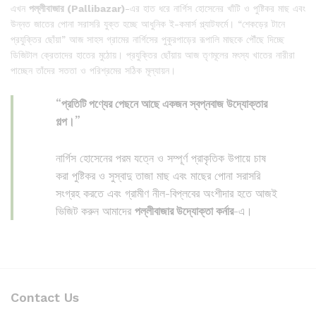
এখন
পল্লীবাজার (Pallibazar)
-এর হাত ধরে নার্গিস হোসেনের খাঁটি ও পুষ্টিকর মাছ এবং
উন্নত জাতের পোনা সরাসরি যুক্ত হচ্ছে আধুনিক ই-কমার্স প্ল্যাটফর্মে। “শেকড়ের টানে
প্রযুক্তির ছোঁয়া” আজ সাহস গ্রামের নার্গিসের পুকুরপাড়ের রূপালি মাছকে পৌঁছে দিচ্ছে
ডিজিটাল ক্রেতাদের হাতের মুঠোয়। প্রযুক্তির ছোঁয়ায় আজ তৃণমূলের মৎস্য খাতের নারীরা
পাচ্ছেন তাঁদের সততা ও পরিশ্রমের সঠিক মূল্যায়ন।
“প্রতিটি পণ্যের পেছনে আছে একজন স্বপ্নবাজ উদ্যোক্তার
গল্প।”
নার্গিস হোসেনের পরম যত্নে ও সম্পূর্ণ প্রাকৃতিক উপায়ে চাষ
করা পুষ্টিকর ও সুস্বাদু তাজা মাছ এবং মাছের পোনা সরাসরি
সংগ্রহ করতে এবং গ্রামীণ নীল-বিপ্লবের অংশীদার হতে আজই
ভিজিট করুন আমাদের
পল্লীবাজার উদ্যোক্তা কর্নার
-এ।
Contact Us