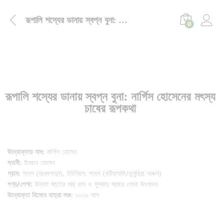
রূপালি শস্যের ডানায় স্বপ্ন বুনা: নার্গিস হোসেনের মৎস্য চাষের রূপকথা
0
রূপালি শস্যের ডানায় স্বপ্ন বুনা: নার্গিস হোসেনের মৎস্য
চাষের রূপকথা
উদ্যোক্তার নাম:
নার্গিস হোসেন
স্বামী:
ইমরান হোসেন
গ্রাম:
সাহস (মধ্যেপাড়া), ইউনিয়ন: সাহস (বটিয়াঘাটা/ডুমুরিয়া অঞ্চল)
পণ্য/পেশা:
উন্নত জাতের মাছ চাষ ও সুস্বাদু মাছের পোনা উৎপাদন
উদ্যোক্তা হিসেবে যাত্রা শুরু:
২০১৬ সাল