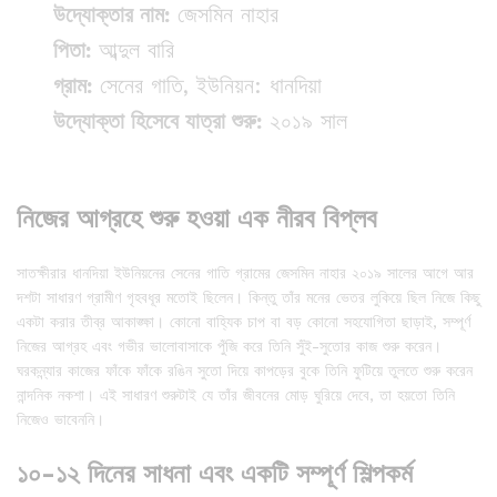
উদ্যোক্তার নাম:
জেসমিন নাহার
পিতা:
আব্দুল বারি
গ্রাম:
সেনের গাতি, ইউনিয়ন: ধানদিয়া
উদ্যোক্তা হিসেবে যাত্রা শুরু:
২০১৯ সাল
নিজের আগ্রহে শুরু হওয়া এক নীরব বিপ্লব
সাতক্ষীরার ধানদিয়া ইউনিয়নের সেনের গাতি গ্রামের জেসমিন নাহার ২০১৯ সালের আগে আর
দশটা সাধারণ গ্রামীণ গৃহবধূর মতোই ছিলেন। কিন্তু তাঁর মনের ভেতর লুকিয়ে ছিল নিজে কিছু
একটা করার তীব্র আকাঙ্ক্ষা। কোনো বাহ্যিক চাপ বা বড় কোনো সহযোগিতা ছাড়াই, সম্পূর্ণ
নিজের আগ্রহ এবং গভীর ভালোবাসাকে পুঁজি করে তিনি সুঁই-সুতোর কাজ শুরু করেন।
ঘরকন্ন্যার কাজের ফাঁকে ফাঁকে রঙিন সুতো দিয়ে কাপড়ের বুকে তিনি ফুটিয়ে তুলতে শুরু করেন
নান্দনিক নকশা। এই সাধারণ শুরুটাই যে তাঁর জীবনের মোড় ঘুরিয়ে দেবে, তা হয়তো তিনি
নিজেও ভাবেননি।
১০-১২ দিনের সাধনা এবং একটি সম্পূর্ণ শিল্পকর্ম