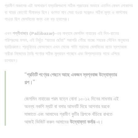
গ্রামীণ অঞ্চলের এই অসাধারণ হস্তশিল্পগুলো সঠিক প্রচারের অভাবে এতদিন কেবল লোকালয়
বা ঘরের কোণেই সীমাবদ্ধ ছিল। গুণগত মান সেরা হওয়া সত্ত্বেও সঠিক মূল্য ও কাস্টমার
পাওয়া ছিল জেসমিনের জন্য এক বড় চ্যালেঞ্জ।
এখন
পল্লীবাজার (Pallibazar)
-এর মাধ্যমে জেসমিন নাহারের এই দিন-রাতের
পরিশ্রমের ফসল, এই নিখুঁত “হাতের ছোঁয়া” সরাসরি পৌঁছে যাচ্ছে শহরের সৌখিন মানুষদের
ড্রয়িংরুমে। প্রযুক্তির মেলবন্ধনে এখন সেনের গাতি গ্রামের জেসমিনের মতো স্বপ্নবাজ
নারীরা নিজেদের তৈরি পণ্যের সঠিক মূল্যায়ন পাচ্ছেন এবং বিশ্বস্ততার সাথে এগিয়ে
চলেছেন।
“প্রতিটি পণ্যের পেছনে আছে একজন স্বপ্নবাজ উদ্যোক্তার
গল্প।”
জেসমিন নাহারের পরম যত্নে বোনা ১০-১২ দিনের সাধনার এই
অনন্য নকশি ম্যাট বা বসার আসনটি দিয়ে আপনার ঘরকে
সাজাতে এবং আমাদের গ্রামীণ কুটির শিল্পকে বাঁচিয়ে রাখতে
আজই ভিজিট করুন আমাদের
উদ্যোক্তা কর্নার
-এ।