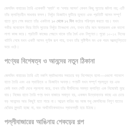
জেসমিন নাহারের তৈরি একেকটি ‘ম্যাট’ বা ‘বসার আসন’ কেবল কিছু সুতোর জটলা নয়; এটি
তাঁর ক্লান্তিহীন সাধনার ফসল। নিখুঁত ডিজাইন ফুটিয়ে তুলতে এবং প্রতিটি আসন সম্পূর্ণ
হাতে বুনে শেষ করতে তাঁর একটানা
১০ থেকে ১২ দিন
কঠোর পরিশ্রম করতে হয়। যখন
গভীর মনোযোগ দিয়ে তিনি সুতোর নিখুঁত টানগুলো দেন, তখন তাঁর মনে অন্যরকম এক ভালো
লাগা কাজ করে। প্রতিটি কাজের পেছনে থাকে তাঁর ধৈর্য এবং নিপুণতা। পুরো ১০-১২ দিনের
খাটনি শেষে যখন একটি আসন পূর্ণাঙ্গ রূপ পায়, তখন তাঁর সৃষ্টিশীল মন এক পরম আত্মতৃপ্তিতে
ভরে ওঠে।
পণ্যের বিশেষত্ব ও আনন্দের নতুন ঠিকানা
জেসমিন নাহারের তৈরি এই নকশি ম্যাটগুলোর সবচেয়ে বড় বিশেষত্ব হলো—এগুলো শতভাগ
হাতে তৈরি এবং এর স্থায়িত্ব ও ডিজাইন অনন্য। পণ্যটি যখন সম্পূর্ণ প্রস্তুত হয় এবং
কেউ যখন সেটি দেখে প্রশংসা করে, তখন তাঁর দীর্ঘদিনের সমস্ত ক্লান্তি এক নিমেষেই মুছে
যায়। নিজের হাতে তৈরি পণ্য যখন বাজারে সমাদৃত হয়, একজন উদ্যোক্তার কাছে এর চেয়ে
বড় আনন্দের আর কিছুই হতে পারে না। আব্দুল বারির ঘর আজ শুধু জেসমিনের নিপুণ হাতের
ছোঁয়ায় সুন্দরই হচ্ছে না, বরং অর্থনৈতিকভাবেও স্বাবলম্বী হয়ে উঠছে।
পল্লীবাজারের আঙিনায় শেকড়ের গল্প